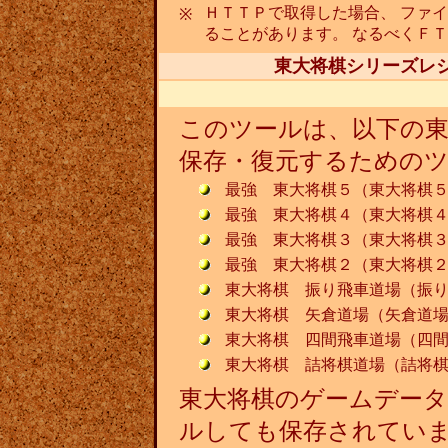
ＨＴＴＰで取得した場合、 ファ
※
ることがあります。 なるべくＦ
東大将棋シリーズレ
このツールは、以下の
保存・復元するための
最強 東大将棋５（東大将棋
最強 東大将棋４（東大将棋
最強 東大将棋３（東大将棋
最強 東大将棋２（東大将棋
東大将棋 振り飛車道場（振
東大将棋 矢倉道場（矢倉道
東大将棋 四間飛車道場（四
東大将棋 詰将棋道場（詰将
東大将棋のゲームデータ
ルしても保存されていま