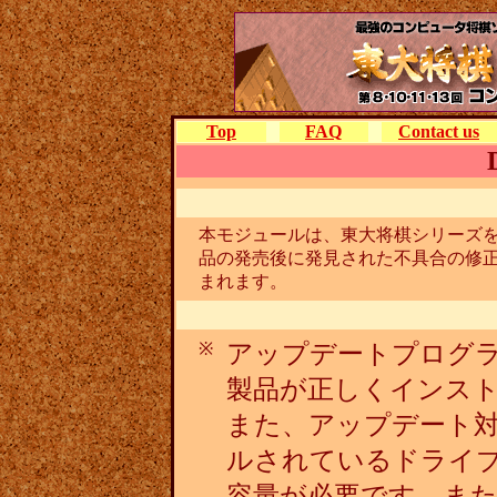
Top
FAQ
Contact us
本モジュールは、東大将棋シリーズを
品の発売後に発見された不具合の修
まれます。
アップデートプログラ
※
製品が正しくインス
また、アップデート
ルされているドライブ
容量が必要です。また