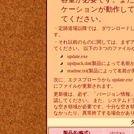
ケーションが動作し
てください。
・定跡道場以降では、ダウンロード
す。
・それ以前のものに関しては、まず
てください。 以下の３つのファイル
update.exe
updpack.dat(製品によって名
readme.txt(製品によって名前
次に、エクスプローラから update.
にファイルが更新されます。
更新後は、必ず、「バージョン情報」
認してください。 また、システムドライブ(
な空き領域が必要です。十分な空き領
なかったり、異常終了する場合があ
製品名(略式)
バージョン