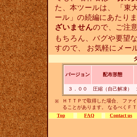
た、本ツールは、 「東
ール」の続編にあたりま
ざいません
ので、ご注
もちろん、バグや要望
すので、 お気軽にメー
バージョン
配布形態
３．００
圧縮（自己解凍）
ＨＴＴＰで取得した場合、 ファ
※
ることがあります。 なるべくＦ
Top
FAQ
Contact us