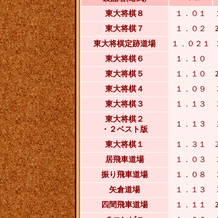
東大将棋８
１．０１
東大将棋７
１．０２
東大将棋定跡道場
１．０２１
東大将棋６
１．１０
東大将棋５
１．１０
東大将棋４
１．０９
東大将棋３
１．１３
東大将棋２
１．１３
・２ベスト版
東大将棋１
１．３１
居飛車道場
１．０３
振り飛車道場
１．０８
矢倉道場
１．１３
四間飛車道場
１．１１